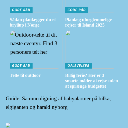
GODE RÅD
GODE RÅD
Sådan planlægger du et
Planlæg uforglemmelige
bryllup i Norge
rejser til Island 2025
GODE RÅD
OPLEVELSER
Telte til outdoor
Billig ferie? Her er 3
smarte måder at rejse uden
at sprænge budgettet
Guide: Sammenligning af babyalarmer på bilka,
elgiganten og harald nyborg