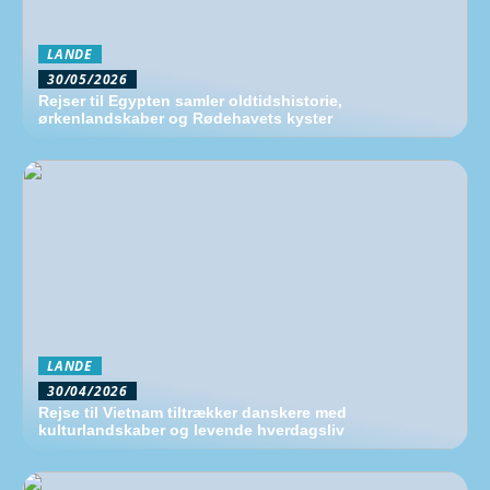
LANDE
30/05/2026
Rejser til Egypten samler oldtidshistorie,
ørkenlandskaber og Rødehavets kyster
LANDE
30/04/2026
Rejse til Vietnam tiltrækker danskere med
kulturlandskaber og levende hverdagsliv