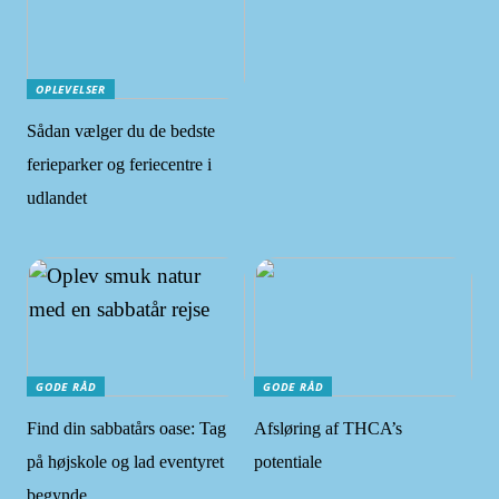
OPLEVELSER
Sådan vælger du de bedste
ferieparker og feriecentre i
udlandet
GODE RÅD
GODE RÅD
Find din sabbatårs oase: Tag
Afsløring af THCA’s
på højskole og lad eventyret
potentiale
begynde