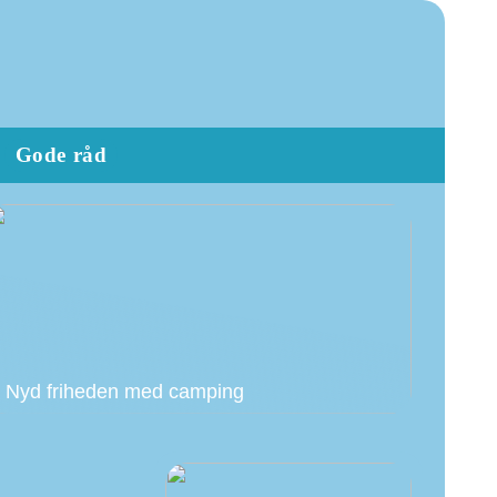
Gode råd
Nyd friheden med camping