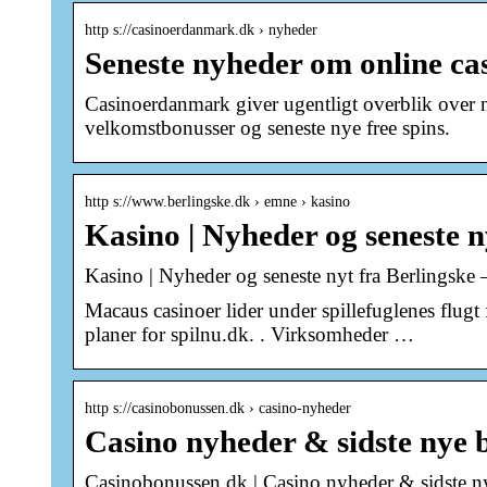
http s://casinoerdanmark.dk › nyheder
Seneste nyheder om online cas
Casinoerdanmark giver ugentligt overblik over n
velkomstbonusser og seneste nye free spins.
http s://www.berlingske.dk › emne › kasino
Kasino | Nyheder og seneste n
Kasino | Nyheder og seneste nyt fra Berlingske 
Macaus casinoer lider under spillefuglenes flugt
planer for spilnu.dk. . Virksomheder …
http s://casinobonussen.dk › casino-nyheder
Casino nyheder & sidste nye 
Casinobonussen.dk | Casino nyheder & sidste n