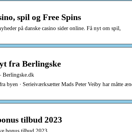
ino, spil og Free Spins
yheder på danske casino sider online. Få nyt om spil,
yt fra Berlingske
– Berlingske.dk
 fra byen · Serieiværksætter Mads Peter Veiby har måtte æn
bonus tilbud 2023
ye bonus tilbud 2023