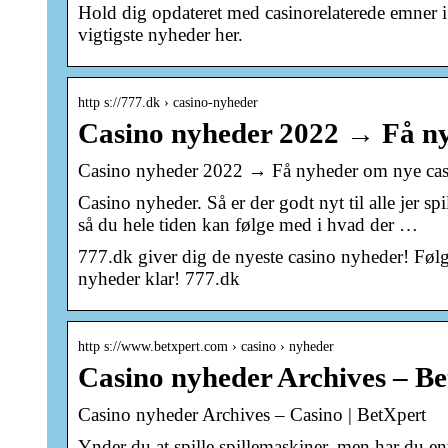
Hold dig opdateret med casinorelaterede emner i
vigtigste nyheder her.
http s://777.dk › casino-nyheder
Casino nyheder 2022 → Få ny
Casino nyheder 2022 → Få nyheder om nye casi
Casino nyheder. Så er der godt nyt til alle jer 
så du hele tiden kan følge med i hvad der …
777.dk giver dig de nyeste casino nyheder! Følg 
nyheder klar! 777.dk
http s://www.betxpert.com › casino › nyheder
Casino nyheder Archives – B
Casino nyheder Archives – Casino | BetXpert
Ynder du at spille spillemaskiner, men har du enten