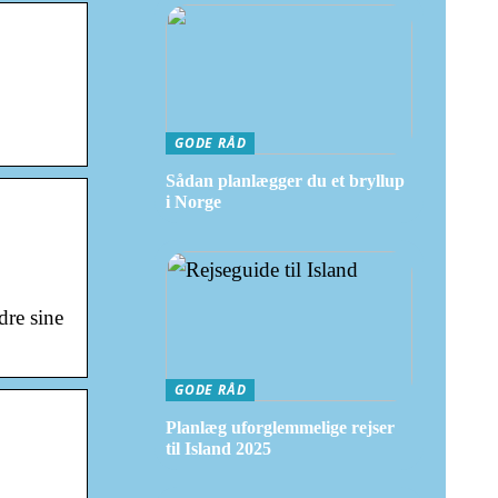
GODE RÅD
Sådan planlægger du et bryllup
i Norge
dre sine
GODE RÅD
Planlæg uforglemmelige rejser
til Island 2025