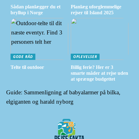
Sådan planlægger du et
Planlæg uforglemmelige
bryllup i Norge
rejser til Island 2025
GODE RÅD
OPLEVELSER
Telte til outdoor
Billig ferie? Her er 3
smarte måder at rejse uden
at sprænge budgettet
Guide: Sammenligning af babyalarmer på bilka,
elgiganten og harald nyborg