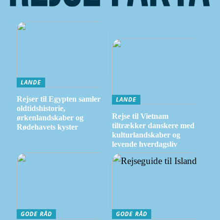
LANDE
Rejser til Egypten samler
LANDE
oldtidshistorie,
Rejse til Vietnam
ørkenlandskaber og
tiltrækker danskere med
Rødehavets kyster
kulturlandskaber og
levende hverdagsliv
GODE RÅD
GODE RÅD