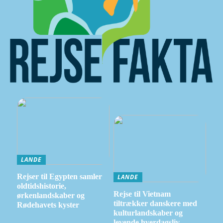
LANDE
Rejser til Egypten samler
LANDE
oldtidshistorie,
Rejse til Vietnam
ørkenlandskaber og
tiltrækker danskere med
Rødehavets kyster
kulturlandskaber og
levende hverdagsliv