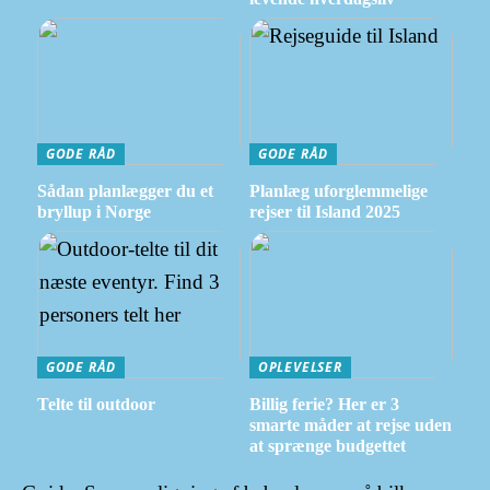
GODE RÅD
GODE RÅD
Sådan planlægger du et
Planlæg uforglemmelige
bryllup i Norge
rejser til Island 2025
GODE RÅD
OPLEVELSER
Telte til outdoor
Billig ferie? Her er 3
smarte måder at rejse uden
at sprænge budgettet