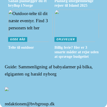
Sådan planlægger du et
Planlæg uforglemmelige
bryllup i Norge
rejser til Island 2025
GODE RÅD
OPLEVELSER
Telte til outdoor
Billig ferie? Her er 3
smarte måder at rejse uden
at sprænge budgettet
Guide: Sammenligning af babyalarmer på bilka,
elgiganten og harald nyborg
redaktionen@bvbgroup.dk