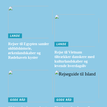
LANDE
Rejser til Egypten samler
LANDE
oldtidshistorie,
Rejse til Vietnam
ørkenlandskaber og
tiltrækker danskere med
Rødehavets kyster
kulturlandskaber og
levende hverdagsliv
GODE RÅD
GODE RÅD