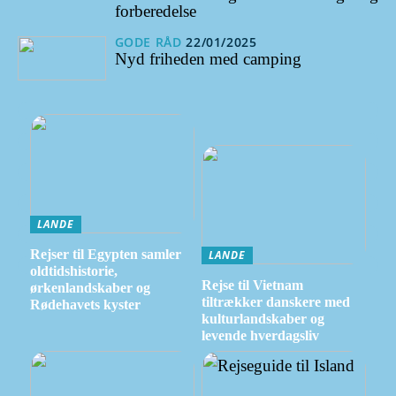
forberedelse
GODE RÅD
22/01/2025
Nyd friheden med camping
LANDE
Rejser til Egypten samler
LANDE
oldtidshistorie,
Rejse til Vietnam
ørkenlandskaber og
tiltrækker danskere med
Rødehavets kyster
kulturlandskaber og
levende hverdagsliv