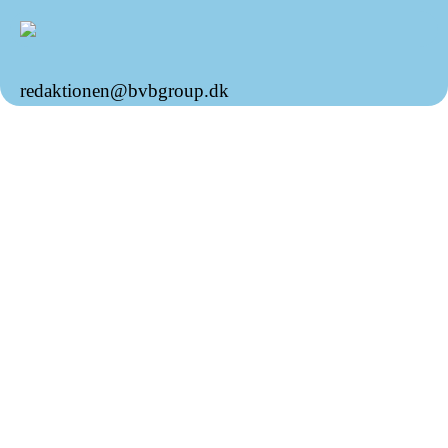
redaktionen@bvbgroup.dk