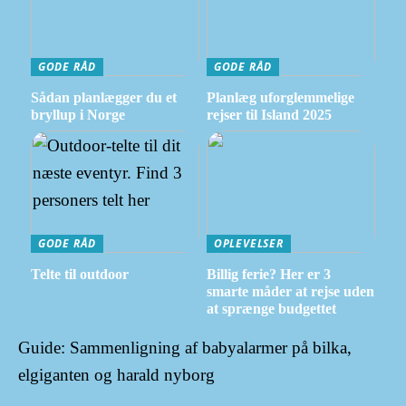
GODE RÅD
GODE RÅD
Sådan planlægger du et
Planlæg uforglemmelige
bryllup i Norge
rejser til Island 2025
GODE RÅD
OPLEVELSER
Telte til outdoor
Billig ferie? Her er 3
smarte måder at rejse uden
at sprænge budgettet
Guide: Sammenligning af babyalarmer på bilka,
elgiganten og harald nyborg