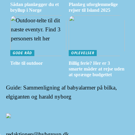
Sådan planlægger du et
Planlæg uforglemmelige
bryllup i Norge
rejser til Island 2025
GODE RÅD
OPLEVELSER
Telte til outdoor
Billig ferie? Her er 3
smarte måder at rejse uden
at sprænge budgettet
Guide: Sammenligning af babyalarmer på bilka,
elgiganten og harald nyborg
redaktionen@bvbgroup.dk