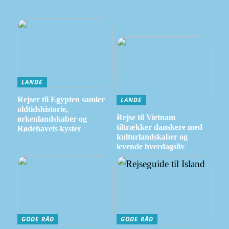
LANDE
Rejser til Egypten samler
LANDE
oldtidshistorie,
Rejse til Vietnam
ørkenlandskaber og
tiltrækker danskere med
Rødehavets kyster
kulturlandskaber og
levende hverdagsliv
GODE RÅD
GODE RÅD