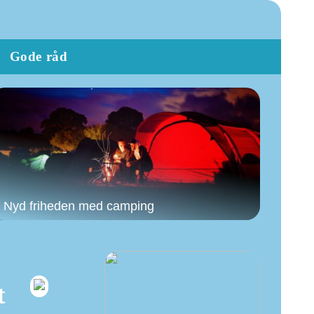
Gode råd
Nyd friheden med camping
t