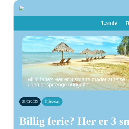
Lande
B
Billig ferie? Her er 3 smarte måder at rejse
uden at sprænge budgettet
23/05/2025
Oplevelser
Billig ferie? Her er 3 