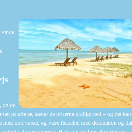
e vinde
g
g
ejs
e, og de
r tæt på afrejse, sætter de priserne kraftigt ned – og det kan
se med kort varsel, og være fleksibel med destination og dat
 brøkdel af normalprisen. Hold øje med rejsebureauernes