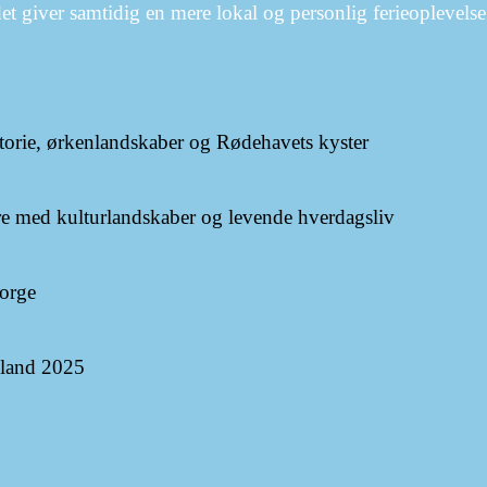
det giver samtidig en mere lokal og personlig ferieoplevelse
storie, ørkenlandskaber og Rødehavets kyster
ere med kulturlandskaber og levende hverdagsliv
Norge
sland 2025