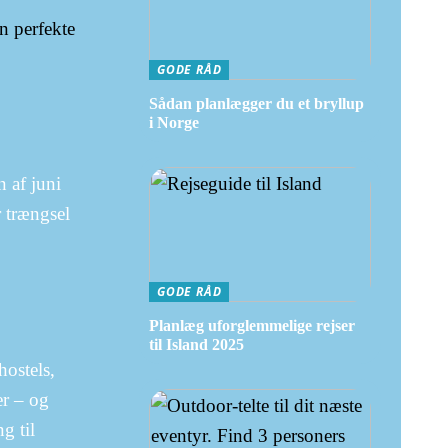
n perfekte
GODE RÅD
Sådan planlægger du et bryllup
i Norge
n af juni
r trængsel
GODE RÅD
Planlæg uforglemmelige rejser
til Island 2025
hostels,
er – og
g til