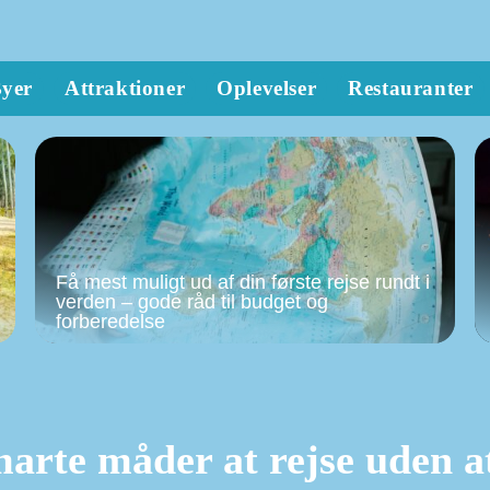
yer
Attraktioner
Oplevelser
Restauranter
Få mest muligt ud af din første rejse rundt i
verden – gode råd til budget og
forberedelse
smarte måder at rejse uden a