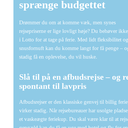
sprænge budgettet
Drømmer du om at komme væk, men synes
rejsepriserne er lige lovligt høje? Du behøver ikk
i Lotto for at tage på ferie. Med lidt fleksibilitet o
snusfornuft kan du komme langt for få penge – o
stadig få en oplevelse, du vil huske.
Slå til på en afbudsrejse – og r
spontant til lavpris
Afbudsrejser er den klassiske genvej til billig feri
virker stadig. Når rejsebureauer har usolgte pladse
et vaskeægte feriekup. Du skal være klar til at rej
gengæld kan du få en uge med hotel og fly for en