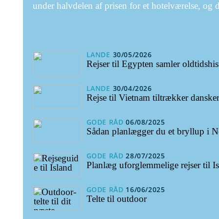
under halvdelen af prisen for et hotelværelse, og 
LANDE
30/05/2026
Rejser til Egypten samler oldtidshi
LANDE
30/04/2026
Rejse til Vietnam tiltrækker dansk
GODE RÅD
06/08/2025
Sådan planlægger du et bryllup i 
GODE RÅD
28/07/2025
Planlæg uforglemmelige rejser til I
GODE RÅD
16/06/2025
Telte til outdoor