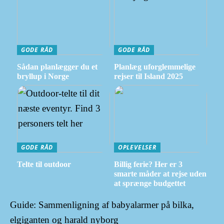
GODE RÅD
GODE RÅD
Sådan planlægger du et
Planlæg uforglemmelige
bryllup i Norge
rejser til Island 2025
GODE RÅD
OPLEVELSER
Telte til outdoor
Billig ferie? Her er 3
smarte måder at rejse uden
at sprænge budgettet
Guide: Sammenligning af babyalarmer på bilka,
elgiganten og harald nyborg