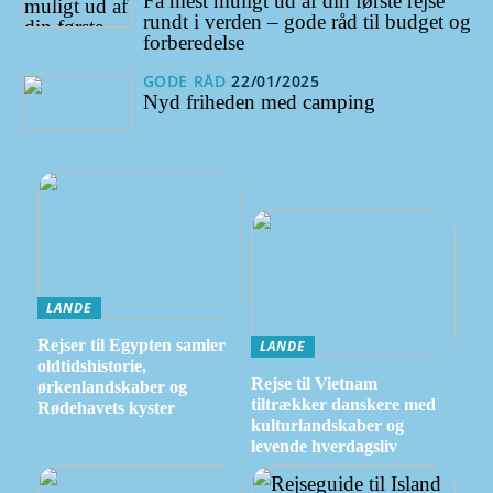
Få mest muligt ud af din første rejse
rundt i verden – gode råd til budget og
forberedelse
GODE RÅD
22/01/2025
Nyd friheden med camping
LANDE
Rejser til Egypten samler
LANDE
oldtidshistorie,
Rejse til Vietnam
ørkenlandskaber og
tiltrækker danskere med
Rødehavets kyster
kulturlandskaber og
levende hverdagsliv