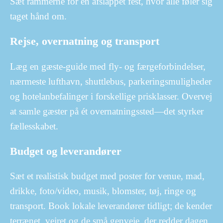
Sæt rammerne for en afslappet fest, hvor alle føler sig
taget hånd om.
Rejse, overnatning og transport
Læg en gæste-guide med fly- og færgeforbindelser,
nærmeste lufthavn, shuttlebus, parkeringsmuligheder
og hotelanbefalinger i forskellige prisklasser. Overvej
at samle gæster på ét overnatningssted—det styrker
fællesskabet.
Budget og leverandører
Sæt et realistisk budget med poster for venue, mad,
drikke, foto/video, musik, blomster, tøj, ringe og
transport. Book lokale leverandører tidligt; de kender
terrænet, vejret og de små genveje, der redder dagen.