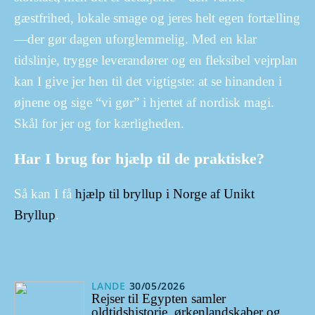
gæstfrihed, lokale smage og jeres helt egen fortælling
—der gør dagen uforglemmelig. Med en klar
tidslinje, trygge leverandører og en fleksibel vejrplan
kan I give jer hen til det vigtigste: at se hinanden i
øjnene og sige “vi gør” i hjertet af nordisk magi.
Skål for jer og for kærligheden.
Har I brug for hjælp til de praktiske?
Så kan I få
hjælp til bryllup i Norge af Unikt
Bryllup
.
LANDE
30/05/2026
Rejser til Egypten samler
oldtidshistorie, ørkenlandskaber og