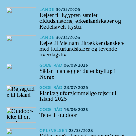
LANDE
30/05/2026
Rejser til Egypten samler
oldtidshistorie, ørkenlandskaber og
Rødehavets kyster
LANDE
30/04/2026
Rejse til Vietnam tiltrækker danskere
med kulturlandskaber og levende
hverdagsliv
GODE RÅD
06/08/2025
Sådan planlægger du et bryllup i
Norge
GODE RÅD
28/07/2025
Planlæg uforglemmelige rejser til
Island 2025
GODE RÅD
16/06/2025
Telte til outdoor
OPLEVELSER
23/05/2025
Billig ferie? Her er 3 smarte måder at