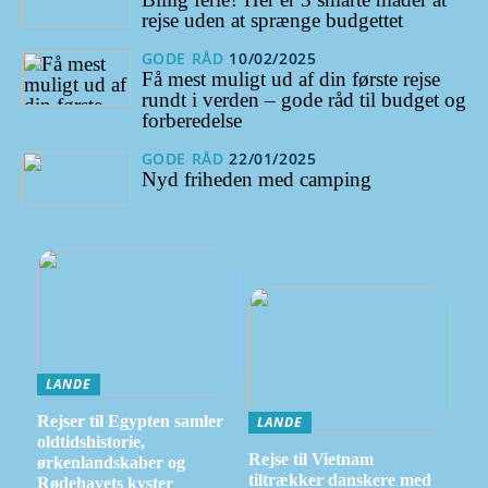
rejse uden at sprænge budgettet
GODE RÅD
10/02/2025
Få mest muligt ud af din første rejse
rundt i verden – gode råd til budget og
forberedelse
GODE RÅD
22/01/2025
Nyd friheden med camping
LANDE
Rejser til Egypten samler
LANDE
oldtidshistorie,
Rejse til Vietnam
ørkenlandskaber og
tiltrækker danskere med
Rødehavets kyster