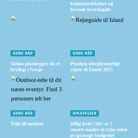
kulturlandskaber og
levende hverdagsliv
GODE RÅD
GODE RÅD
Sådan planlægger du et
Planlæg uforglemmelige
bryllup i Norge
rejser til Island 2025
GODE RÅD
OPLEVELSER
Telte til outdoor
Billig ferie? Her er 3
smarte måder at rejse uden
at sprænge budgettet