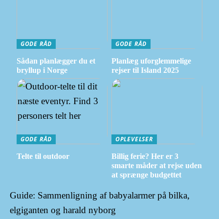
GODE RÅD
GODE RÅD
Sådan planlægger du et
Planlæg uforglemmelige
bryllup i Norge
rejser til Island 2025
GODE RÅD
OPLEVELSER
Telte til outdoor
Billig ferie? Her er 3
smarte måder at rejse uden
at sprænge budgettet
Guide: Sammenligning af babyalarmer på bilka,
elgiganten og harald nyborg