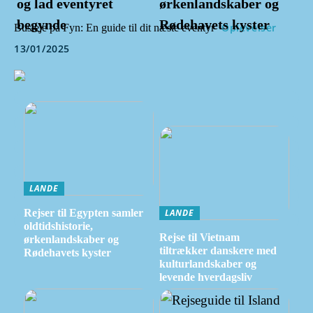
og lad eventyret
ørkenlandskaber og
begynde
Rødehavets kyster
Oplevelser
Busleje på Fyn: En guide til dit næste eventyr
13/01/2025
LANDE
Rejser til Egypten samler
LANDE
oldtidshistorie,
Rejse til Vietnam
ørkenlandskaber og
tiltrækker danskere med
Rødehavets kyster
kulturlandskaber og
levende hverdagsliv